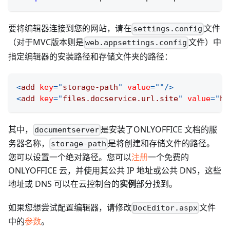
要将编辑器连接到您的网站，请在
文件
settings.config
（对于MVC版本则是
文件）中
web.appsettings.config
指定编辑器的安装路径和存储文件夹的路径：
<
add
key
=
"
storage-path
"
value
=
"
"
/>
<
add
key
=
"
files.docservice.url.site
"
value
=
"
ht
其中，
是安装了ONLYOFFICE 文档的服
documentserver
务器名称，
是将创建和存储文件的路径。
storage-path
您可以设置一个绝对路径。您可以
注册
一个免费的
ONLYOFFICE 云，并使用其公共 IP 地址或公共 DNS，这些
地址或 DNS 可以在云控制台的
实例
部分找到。
如果您想尝试配置编辑器，请修改
文件
DocEditor.aspx
中的
参数
。