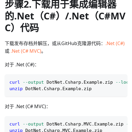
步骤2.下载用于集成编辑器
的.Net（C#）/.Net（C#MV
C）代码
下载发布存档并解压，或从GitHub克隆源代码：
.Net (C#)
或
.Net (C# MVC)
。
对于 .Net (C#)：
curl
--output
 DotNet.Csharp.Example.zip 
--loca
unzip
 DotNet.Csharp.Example.zip
对于 .Net (C# MVC)：
curl
--output
 DotNet.Csharp.MVC.Example.zip 
--
unzip
 DotNet.Csharp.MVC.Example.zip