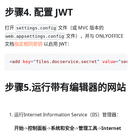
步骤4. 配置 JWT
打开
文件（或 MVC 版本的
settings.config
文件），并与 ONLYOFFICE
web.appsettings.config
文档
指定相同密钥
以启用 JWT：
<
add
key
=
"
files.docservice.secret
"
value
=
"
secr
步骤5.运行带有编辑器的网站
运行Internet Information Service（IIS）管理器：
开始
->
控制面板
->
系统和安全
->
管理工具
->
Internet