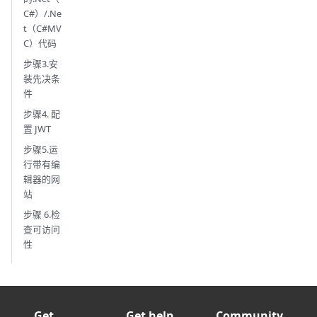
C#）/.Ne
t（C#MV
C）代码
步骤3.安
装先决条
件
步骤4. 配
置 JWT
步骤5.运
行带有编
辑器的网
站
步骤 6.检
查可访问
性
Get
Get help
Community