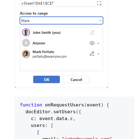
function
onRequestUsers
(
event
)
{
  docEditor
.
setUsers
(
{
    c
:
 event
.
data
.
c
,
    users
:
[
{
        email
:
"john@example.com"
,