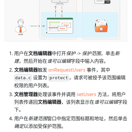
用户在
文档编辑器
中打开
保护 -> 保护范围
，单击
新
建
，然后开始在
谁可以编辑
字段中输入内容。
文档编辑器
触发
onRequestUsers
事件，其中
设置为
，请求可被授予该范围编辑
data.c
protect
权限的用户列表。
文档管理器
处理该事件并调用
setUsers
方法，将用户
列表传递回
文档编辑器
，该列表显示在
谁可以编辑
字段
下。
用户在
新建范围
窗口中指定范围标题和地址，然后单击
确定
以添加受保护范围。