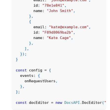
        id
:
"78e1e841"
,
        name
:
"John Smith"
,
}
,
{
        email
:
"kate@example.com"
,
        id
:
"F89d8069ba2b"
,
        name
:
"Kate Cage"
,
}
,
]
,
}
)
;
}
const
 config 
=
{
  events
:
{
    onRequestUsers
,
}
,
}
;
const
 docEditor 
=
new
DocsAPI
.
DocEditor
(
"p