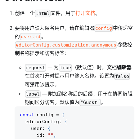
创建一个
文件，用于
打开文档
。
.html
要将用户设为匿名用户，请在编辑器
中传递空
config
的
。
user.id
参数控
editorConfig.customization.anonymous
制名称提示和访客标签：
— 为
（默认值）时，
文档编辑器
request
true
在首次打开时提示用户输入名称。设置为
false
可禁用该提示。
— 附加到名称后的后缀，用于在协同编辑
label
期间区分访客。默认值为
。
"Guest"
const
 config 
=
{
  editorConfig
:
{
    user
:
{
      id
:
""
,