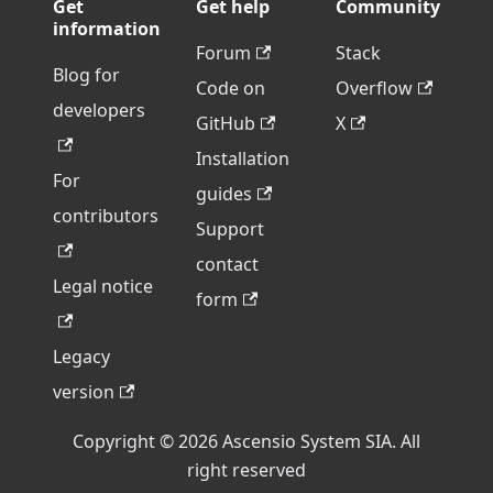
Get
Get help
Community
information
Forum
Stack
Blog for
Code on
Overflow
developers
GitHub
X
Installation
For
guides
contributors
Support
contact
Legal notice
form
Legacy
version
Copyright © 2026 Ascensio System SIA. All
right reserved