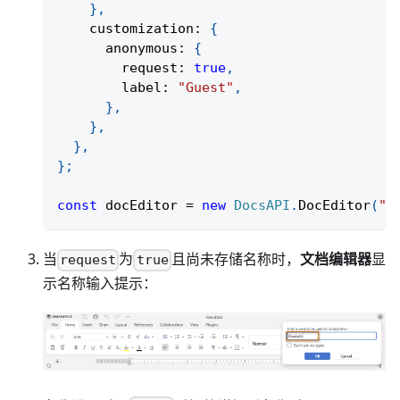
}
,
    customization
:
{
      anonymous
:
{
        request
:
true
,
        label
:
"Guest"
,
}
,
}
,
}
,
}
;
const
 docEditor 
=
new
DocsAPI
.
DocEditor
(
"p
当
为
且尚未存储名称时，
文档编辑器
显
request
true
示名称输入提示：