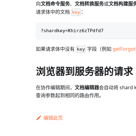
向
文档命令服务
、
文档转换服务
或
文档构建服
请求体中的文档
：
key
?shardkey=Khirz6zTPdfd7
如果请求体中没有
字段（例如
getForgot
key
浏览器到服务器的请求
在协作编辑期间，
文档编辑器
会自动将 shar
查询参数起到相同的路由作用。
编辑此页