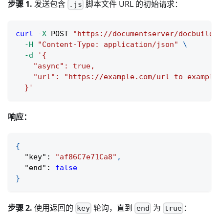
步骤 1.
发送包含
脚本文件 URL 的初始请求：
.js
curl
-X
 POST 
"https://documentserver/docbuilde
-H
"Content-Type: application/json"
\
-d
'{
    "async": true,
    "url": "https://example.com/url-to-example
  }'
响应：
{
"key"
:
"af86C7e71Ca8"
,
"end"
:
false
}
步骤 2.
使用返回的
轮询，直到
为
：
key
end
true