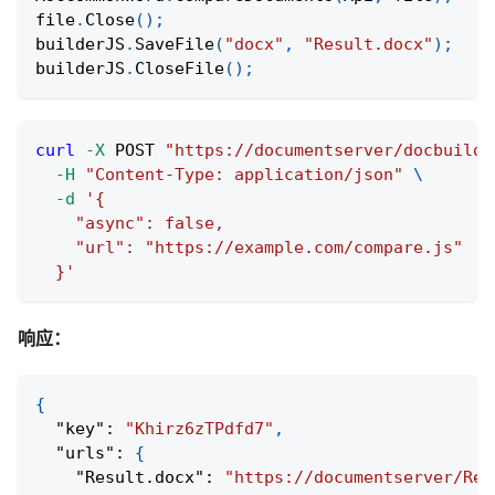
file
.
Close
(
)
;
builderJS
.
SaveFile
(
"docx"
,
"Result.docx"
)
;
builderJS
.
CloseFile
(
)
;
curl
-X
 POST 
"https://documentserver/docbuilde
-H
"Content-Type: application/json"
\
-d
'{
    "async": false,
    "url": "https://example.com/compare.js"
  }'
响应：
{
"key"
:
"Khirz6zTPdfd7"
,
"urls"
:
{
"Result.docx"
:
"https://documentserver/Res