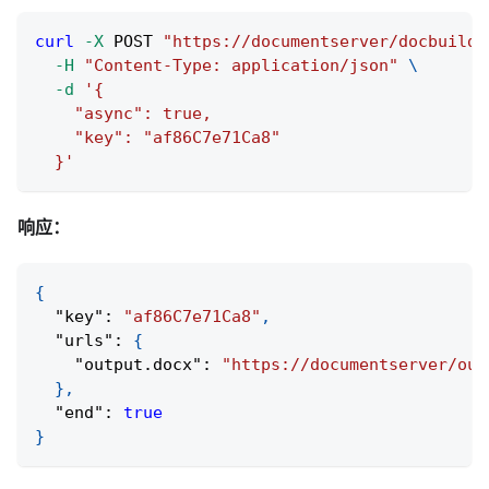
curl
-X
 POST 
"https://documentserver/docbuilde
-H
"Content-Type: application/json"
\
-d
'{
    "async": true,
    "key": "af86C7e71Ca8"
  }'
响应：
{
"key"
:
"af86C7e71Ca8"
,
"urls"
:
{
"output.docx"
:
"https://documentserver/out
}
,
"end"
:
true
}