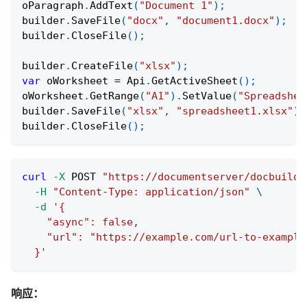
oParagraph
.
AddText
(
"Document 1"
)
;
builder
.
SaveFile
(
"docx"
,
"document1.docx"
)
;
builder
.
CloseFile
(
)
;
builder
.
CreateFile
(
"xlsx"
)
;
var
 oWorksheet 
=
Api
.
GetActiveSheet
(
)
;
oWorksheet
.
GetRange
(
"A1"
)
.
SetValue
(
"Spreadshee
builder
.
SaveFile
(
"xlsx"
,
"spreadsheet1.xlsx"
)
;
builder
.
CloseFile
(
)
;
curl
-X
 POST 
"https://documentserver/docbuilde
-H
"Content-Type: application/json"
\
-d
'{
    "async": false,
    "url": "https://example.com/url-to-example
  }'
响应：