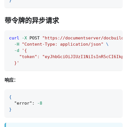
}
带令牌的异步请求
curl
-X
 POST 
"https://documentserver/docbuilde
-H
"Content-Type: application/json"
\
-d
'{
    "token": "eyJhbGciOiJIUzI1NiIsInR5cCI6IkpX
  }'
响应：
{
"error"
:
-8
}