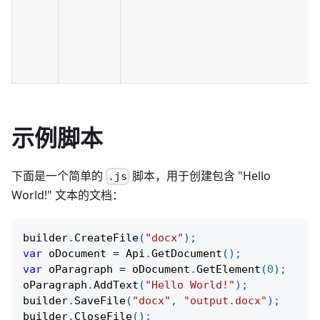
示例脚本
下面是一个简单的
脚本，用于创建包含 "Hello
.js
World!" 文本的文档：
builder
.
CreateFile
(
"docx"
)
;
var
 oDocument 
=
Api
.
GetDocument
(
)
;
var
 oParagraph 
=
 oDocument
.
GetElement
(
0
)
;
oParagraph
.
AddText
(
"Hello World!"
)
;
builder
.
SaveFile
(
"docx"
,
"output.docx"
)
;
builder
.
CloseFile
(
)
;