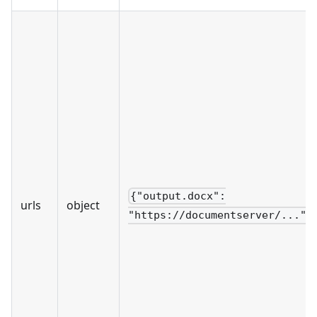
{"output.docx":
urls
object
"https://documentserver/..."}