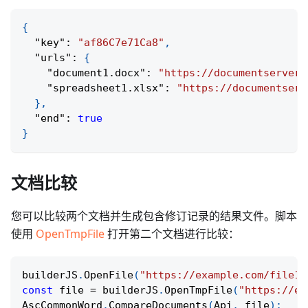
{
"key"
:
"af86C7e71Ca8"
,
"urls"
:
{
"document1.docx"
:
"https://documentserver/
"spreadsheet1.xlsx"
:
"https://documentserv
}
,
"end"
:
true
}
文档比较
您可以比较两个文档并生成包含修订记录的结果文件。脚本
使用
OpenTmpFile
打开第二个文档进行比较：
builderJS
.
OpenFile
(
"https://example.com/file1.
const
 file 
=
 builderJS
.
OpenTmpFile
(
"https://ex
AscCommonWord
.
CompareDocuments
(
Api
,
 file
)
;