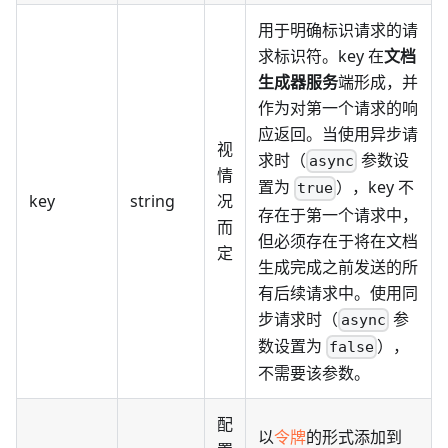
用于明确标识请求的请
求标识符。key 在
文档
生成器服务
端形成，并
作为对第一个请求的响
应返回。当使用异步请
视
求时（
参数设
async
情
置为
），key 不
true
key
string
况
存在于第一个请求中，
而
但必须存在于将在文档
定
生成完成之前发送的所
有后续请求中。使用同
步请求时（
参
async
数设置为
），
false
不需要该参数。
配
以
令牌
的形式添加到