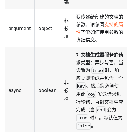
填
要传递给创建的文档的
非
参数。请参阅
支持的属
argument
object
必
性
了解如何使用参数的
填
详细信息。
对
文档生成器服务
的请
求类型：异步与否。当
设置为
时，响
true
应立即形成并包含一个
非
。然后您必须使
key
async
boolean
必
用此
发送请求进
key
填
行轮询，直到文档生成
完成（当
变为
end
时）。默认值为
true
。
false