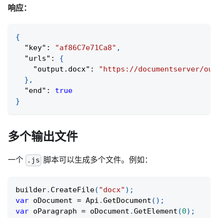
响应：
{
"key"
:
"af86C7e71Ca8"
,
"urls"
:
{
"output.docx"
:
"https://documentserver/out
}
,
"end"
:
true
}
多个输出文件
一个
脚本可以生成多个文件。例如：
.js
builder
.
CreateFile
(
"docx"
)
;
var
 oDocument 
=
Api
.
GetDocument
(
)
;
var
 oParagraph 
=
 oDocument
.
GetElement
(
0
)
;