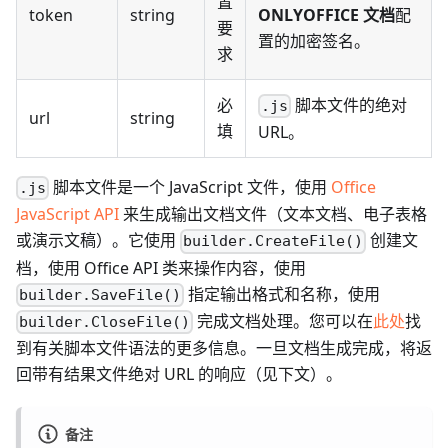
置
token
string
ONLYOFFICE 文档
配
要
置的加密签名。
求
必
脚本文件的绝对
.js
url
string
填
URL。
脚本文件是一个 JavaScript 文件，使用
Office
.js
JavaScript API
来生成输出文档文件（文本文档、电子表格
或演示文稿）。它使用
创建文
builder.CreateFile()
档，使用 Office API 类来操作内容，使用
指定输出格式和名称，使用
builder.SaveFile()
完成文档处理。您可以在
此处
找
builder.CloseFile()
到有关脚本文件语法的更多信息。一旦文档生成完成，将返
回带有结果文件绝对 URL 的响应（见下文）。
备注