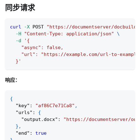
同步请求
curl
-X
 POST 
"https://documentserver/docbuilde
-H
"Content-Type: application/json"
\
-d
'{
    "async": false,
    "url": "https://example.com/url-to-example
  }'
响应：
{
"key"
:
"af86C7e71Ca8"
,
"urls"
:
{
"output.docx"
:
"https://documentserver/out
}
,
"end"
:
true