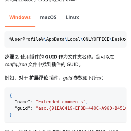
Windows
macOS
Linux
%UserProfile%
\
AppData
\
Local
\
ONLYOFFICE
\
Desktop
步骤 2.
使用插件的
GUID
作为文件夹名称。您可以在
config.json
文件中找到插件的 GUID。
例如，对于
扩展评论
插件，
guid
参数如下所示：
{
"name"
:
"Extended comments"
,
"guid"
:
"asc.{91EAC419-EF8B-440C-A960-B451C7
}