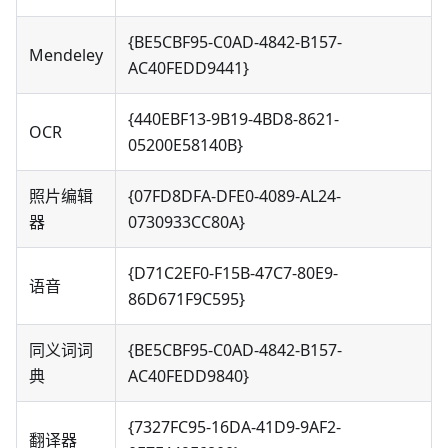
{BE5CBF95-C0AD-4842-B157-
Mendeley
AC40FEDD9441}
{440EBF13-9B19-4BD8-8621-
OCR
05200E58140B}
照片编辑
{07FD8DFA-DFE0-4089-AL24-
器
0730933CC80A}
{D71C2EF0-F15B-47C7-80E9-
语音
86D671F9C595}
同义词词
{BE5CBF95-C0AD-4842-B157-
典
AC40FEDD9840}
{7327FC95-16DA-41D9-9AF2-
翻译器