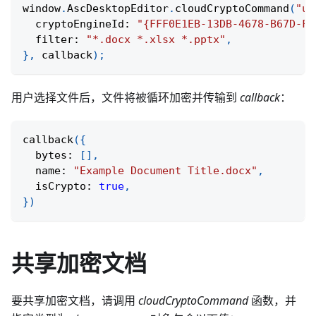
window
.
AscDesktopEditor
.
cloudCryptoCommand
(
"up
  cryptoEngineId
:
"{FFF0E1EB-13DB-4678-B67D-FF
  filter
:
"*.docx *.xlsx *.pptx"
,
}
,
 callback
)
;
用户选择文件后，文件将被循环加密并传输到
callback
：
callback
(
{
  bytes
:
[
]
,
  name
:
"Example Document Title.docx"
,
  isCrypto
:
true
,
}
)
共享加密文档
要共享加密文档，请调用
cloudCryptoCommand
函数，并