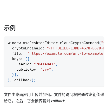
示例
window
.
AscDesktopEditor
.
cloudCryptoCommand
(
"sh
  cryptoEngineId
:
"{FFF0E1EB-13DB-4678-B67D-FF
  file
:
[
"https://example.com/url-to-example-d
  keys
:
[
{
    userId
:
"78e1e841"
,
    publicKey
:
"yyy"
,
}
]
,
}
,
 callback
)
;
文件由桌面应用上传并加密。文件的访问权限通过密钥传递
给它。之后，它会被传输到
callback
：