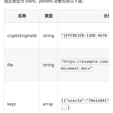
指定类型为
share
。
params
对象包含以下值：
名称
类型
示例
cryptoEngineId
string
"{FFF0E1EB-13DB-4678-B
"https://example.com/u
file
string
document.docx"
[{"userId":"78e1e841",
keys
array
...]