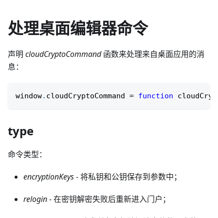
处理桌面编辑器命令
声明
cloudCryptoCommand
函数来处理来自桌面应用的消
息：
window
.
cloudCryptoCommand
=
function
cloudCryp
type
命令类型：
encryptionKeys
- 将私钥和公钥保存到参数中；
relogin
- 在密钥解密失败后重新进入门户；