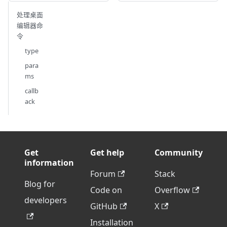
处理桌面
编辑器命
令
type
para
ms
callb
ack
Get
Get help
Community
information
Forum
Stack
Blog for
Code on
Overflow
developers
GitHub
X
Installation