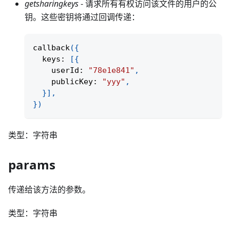
getsharingkeys
- 请求所有有权访问该文件的用户的公
钥。这些密钥将通过回调传递：
callback
(
{
  keys
:
[
{
    userId
:
"78e1e841"
,
    publicKey
:
"yyy"
,
}
]
,
}
)
类型：字符串
params
传递给该方法的参数。
类型：字符串