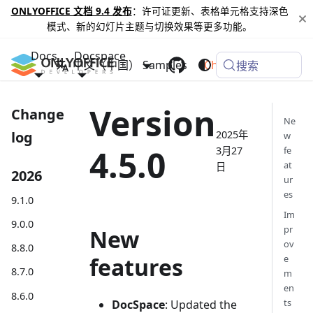
ONLYOFFICE 文档 9.4 发布
：许可证更新、表格单元格支持深色
模式、新的幻灯片主题与切换效果等更多功能。
Docs
Docspace
中文（中国）
Samples
Changelog
搜索
Version
Change
Ne
2025年
log
w
4.5.0
3月27
fe
at
日
2026
ur
es
9.1.0
Im
9.0.0
pr
New
ov
8.8.0
features
e
8.7.0
m
en
8.6.0
ts
DocSpace
: Updated the