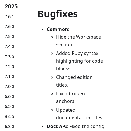
2025
Bugfixes
7.6.1
7.6.0
Common
:
Hide the Workspace
7.5.0
section.
7.4.0
Added Ruby syntax
7.3.0
highlighting for code
7.2.0
blocks.
7.1.0
Changed edition
titles.
7.0.0
Fixed broken
6.6.0
anchors.
6.5.0
Updated
6.4.0
documentation titles.
Docs API
: Fixed the config
6.3.0