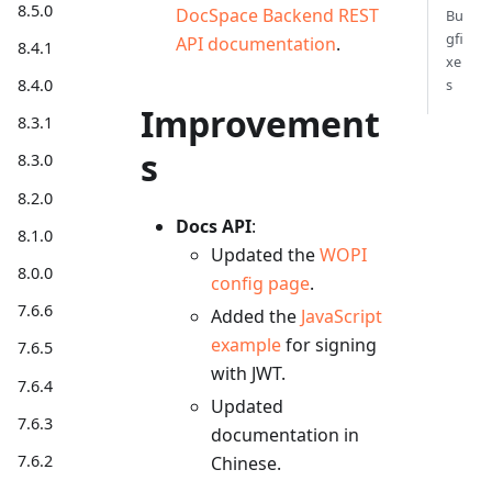
8.5.0
DocSpace Backend REST
Bu
gfi
API documentation
.
8.4.1
xe
s
8.4.0
Improvement
8.3.1
s
8.3.0
8.2.0
Docs API
:
8.1.0
Updated the
WOPI
8.0.0
config page
.
7.6.6
Added the
JavaScript
example
for signing
7.6.5
with JWT.
7.6.4
Updated
7.6.3
documentation in
7.6.2
Chinese.